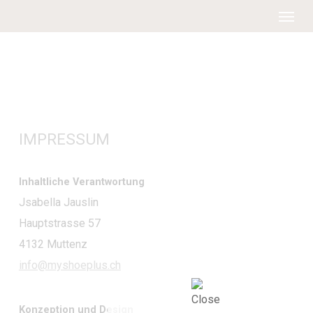
Menu
Skip
to
main
content
IMPRESSUM
Inhaltliche Verantwortung
Jsabella Jauslin
Hauptstrasse 57
4132 Muttenz
info@myshoeplus.ch
Konzeption und Design